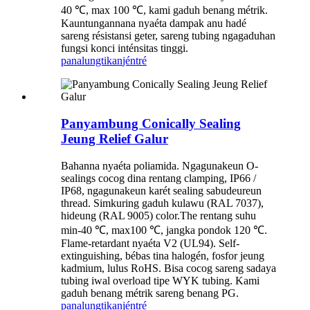
40 ℃, max 100 ℃, kami gaduh benang métrik.
Kauntungannana nyaéta dampak anu hadé
sareng résistansi geter, sareng tubing ngagaduhan
fungsi konci inténsitas tinggi.
panalungtikan
jéntré
Panyambung Conically Sealing
Jeung Relief Galur
Bahanna nyaéta poliamida. Ngagunakeun O-
sealings cocog dina rentang clamping, IP66 /
IP68, ngagunakeun karét sealing sabudeureun
thread. Simkuring gaduh kulawu (RAL 7037),
hideung (RAL 9005) color.The rentang suhu
min-40 ℃, max100 ℃, jangka pondok 120 ℃.
Flame-retardant nyaéta V2 (UL94). Self-
extinguishing, bébas tina halogén, fosfor jeung
kadmium, lulus RoHS. Bisa cocog sareng sadaya
tubing iwal overload tipe WYK tubing. Kami
gaduh benang métrik sareng benang PG.
panalungtikan
jéntré