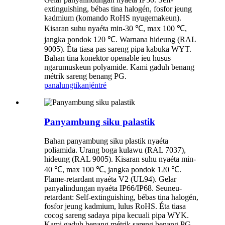
extinguishing, bébas tina halogén, fosfor jeung
kadmium (komando RoHS nyugemakeun).
Kisaran suhu nyaéta min-30 ℃, max 100 ℃,
jangka pondok 120 ℃. Warnana hideung (RAL
9005). Éta tiasa pas sareng pipa kabuka WYT.
Bahan tina konektor openable ieu husus
ngarumuskeun polyamide. Kami gaduh benang
métrik sareng benang PG.
panalungtikan
jéntré
Panyambung siku palastik
Bahan panyambung siku plastik nyaéta
poliamida. Urang boga kulawu (RAL 7037),
hideung (RAL 9005). Kisaran suhu nyaéta min-
40 ℃, max 100 ℃, jangka pondok 120 ℃.
Flame-retardant nyaéta V2 (UL94). Gelar
panyalindungan nyaéta IP66/IP68. Seuneu-
retardant: Self-extinguishing, bébas tina halogén,
fosfor jeung kadmium, lulus RoHS. Éta tiasa
cocog sareng sadaya pipa kecuali pipa WYK.
Kami gaduh benang métrik sareng benang PG