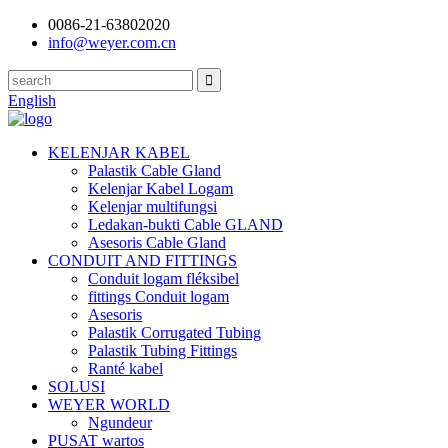
0086-21-63802020
info@weyer.com.cn
English
KELENJAR KABEL
Palastik Cable Gland
Kelenjar Kabel Logam
Kelenjar multifungsi
Ledakan-bukti Cable GLAND
Asesoris Cable Gland
CONDUIT AND FITTINGS
Conduit logam fléksibel
fittings Conduit logam
Asesoris
Palastik Corrugated Tubing
Palastik Tubing Fittings
Ranté kabel
SOLUSI
WEYER WORLD
Ngundeur
PUSAT wartos