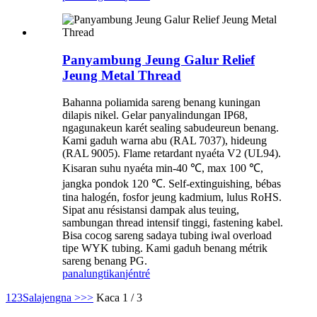
Panyambung Jeung Galur Relief
Jeung Metal Thread
Bahanna poliamida sareng benang kuningan
dilapis nikel. Gelar panyalindungan IP68,
ngagunakeun karét sealing sabudeureun benang.
Kami gaduh warna abu (RAL 7037), hideung
(RAL 9005). Flame retardant nyaéta V2 (UL94).
Kisaran suhu nyaéta min-40 ℃, max 100 ℃,
jangka pondok 120 ℃. Self-extinguishing, bébas
tina halogén, fosfor jeung kadmium, lulus RoHS.
Sipat anu résistansi dampak alus teuing,
sambungan thread intensif tinggi, fastening kabel.
Bisa cocog sareng sadaya tubing iwal overload
tipe WYK tubing. Kami gaduh benang métrik
sareng benang PG.
panalungtikan
jéntré
1
2
3
Salajengna >
>>
Kaca 1 / 3