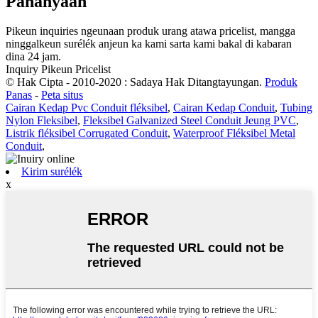
Pananyaan
Pikeun inquiries ngeunaan produk urang atawa pricelist, mangga
ninggalkeun surélék anjeun ka kami sarta kami bakal di kabaran
dina 24 jam.
Inquiry Pikeun Pricelist
© Hak Cipta - 2010-2020 : Sadaya Hak Ditangtayungan.
Produk
Panas
-
Peta situs
Cairan Kedap Pvc Conduit fléksibel
,
Cairan Kedap Conduit
,
Tubing
Nylon Fleksibel
,
Fleksibel Galvanized Steel Conduit Jeung PVC
,
Listrik fléksibel Corrugated Conduit
,
Waterproof Fléksibel Metal
Conduit
,
Kirim surélék
x