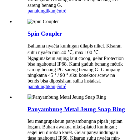
sareng benang G.
panalungtikan
jéntré
Spin Coupler
Bahanna nyaéta kuningan dilapis nikel. Kisaran
suhu nyaéta min-40 ℃, max 100 ℃.
Ngagunakeun anjing laut cocog, gelar Protection
bisa ngahontal IP68. Kami gaduh benang métrik
sareng benang PG sareng benang G. Gampang
ningkatna 45 ° / 90 ° siku konektor screw na
bends bisa diposisikan salila instalasi.
panalungtikan
jéntré
Panyambung Metal Jeung Snap Ring
Ieu mangrupakeun panyambungna pipah jepitan
logam. Bahan awakna nikel-plated kuningan;
segel ieu dirobah karét. Gelar panyalindungan
tiasa ngahontal IP68. Kisaran suhu nyaéta min-